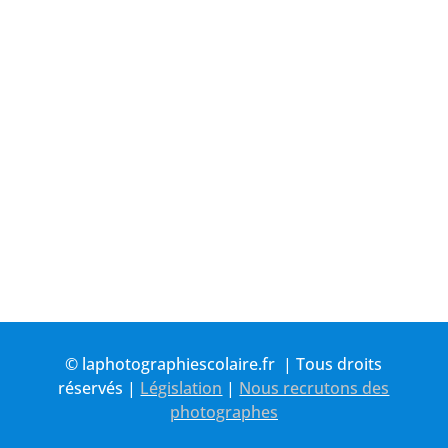
L’atelier pédagogique a pour objectif de
familiariser l'enfant avec les arts visuels
dans un...
© laphotographiescolaire.fr | Tous droits
réservés |
Législation
|
Nous recrutons des
photographes