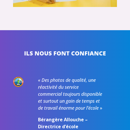
ILS NOUS FONT CONFIANCE
«
Des photos de qualité, une
réactivité du service
commercial toujours disponible
et surtout un gain de temps et
de travail énorme pour l’école
»
Bérangère Allouche –
Directrice d’école