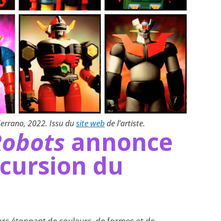
Serrano, 2022. Issu du
site web
de l’artiste.
Robots
annonce
ncursion du
ers étonnant de couleurs, de formes et de