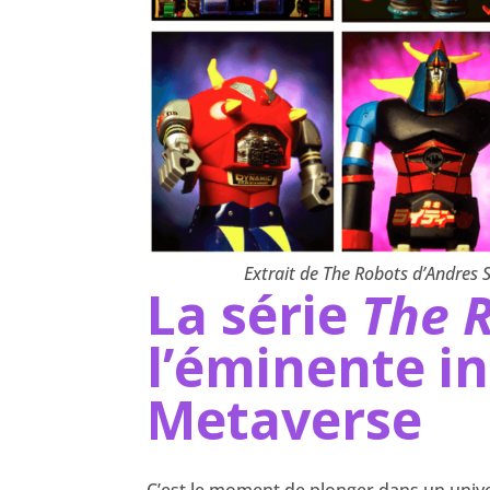
Extrait de The Robots d’Andres 
La série
The 
l’éminente i
Metaverse
C’est le moment de plonger dans un univ